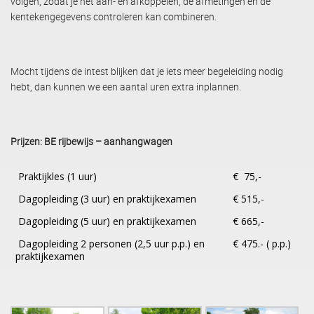
volgen, zodat je het aan- en afkoppelen, de afmetingen en de
kentekengegevens controleren kan combineren.
Mocht tijdens de intest blijken dat je iets meer begeleiding nodig
hebt, dan kunnen we een aantal uren extra inplannen.
Prijzen: BE rijbewijs – aanhangwagen
Praktijkles (1 uur)
€ 75,-
Dagopleiding (3 uur) en praktijkexamen
€ 515,-
Dagopleiding (5 uur) en praktijkexamen
€ 665,-
Dagopleiding 2 personen (2,5 uur p.p.) en
€ 475.- ( p.p.)
praktijkexamen