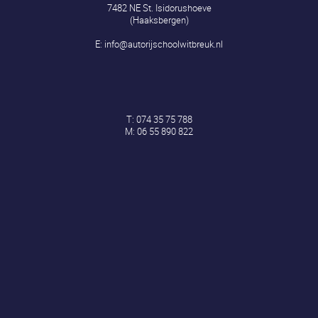
7482 NE St. Isidorushoeve
(Haaksbergen)
E:
info@autorijschoolwitbreuk.nl
T:
074 35 75 788
M:
06 55 890 822