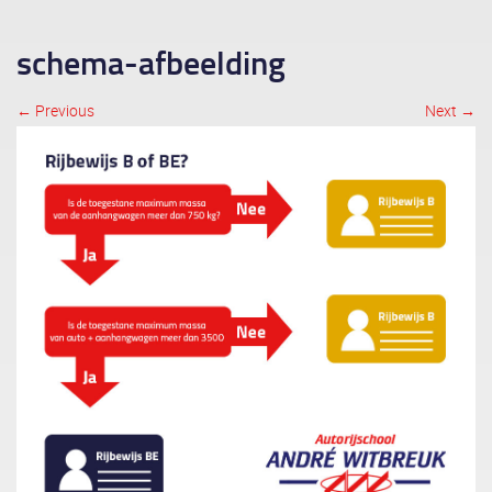
schema-afbeelding
← Previous
Next →
Image navigation