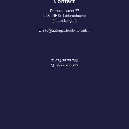
Contact
Ramakerstraat 37
7482 NE St. Isidorushoeve
(Haaksbergen)
E:
info@autorijschoolwitbreuk.nl
T:
074 35 75 788
M:
06 55 890 822