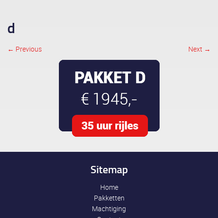
d
← Previous
Next →
Image navigation
Sitemap
Home
Pakketten
Machtiging