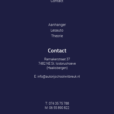
Contact
Aanhanger
Lesauto
Theorie
Contact
Ramakerstraat 37
7482 NE St. Isidorushoeve
(Haaksbergen)
E:
info@autorijschoolwitbreuk.nl
T:
074 35 75 788
M:
06 55 890 822