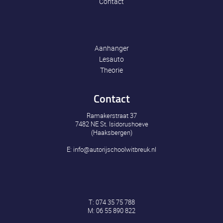
Contact
Aanhanger
Lesauto
Theorie
Contact
Ramakerstraat 37
7482 NE St. Isidorushoeve
(Haaksbergen)
E:
info@autorijschoolwitbreuk.nl
T:
074 35 75 788
M:
06 55 890 822