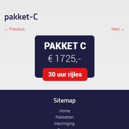
pakket-C
← Previous
Next →
Image navigation
Sitemap
Home
Pakketten
Machtiging