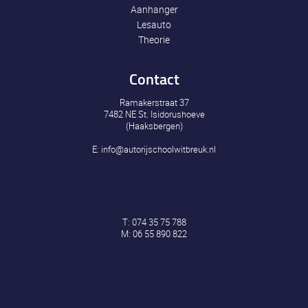
Aanhanger
Lesauto
Theorie
Contact
Ramakerstraat 37
7482 NE St. Isidorushoeve
(Haaksbergen)
E:
info@autorijschoolwitbreuk.nl
T:
074 35 75 788
M:
06 55 890 822