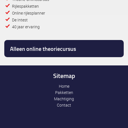
Rijlespakketten
Online rijlesplanner
De Intest
40 jaar ervaring
Alleen online theoriecursus
Sitemap
Home
Pakketten
Machtiging
Contact