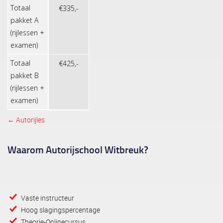
Totaal
€335,-
pakket A
(rijlessen +
examen)
Totaal
€425,-
pakket B
(rijlessen +
examen)
← Autorijles
Post navigation
Waarom Autorijschool Witbreuk?
Vaste instructeur
Hoog slagingspercentage
Theorie-Onlinecursus