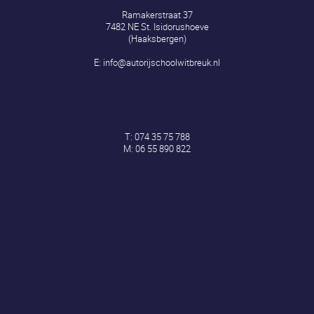
Ramakerstraat 37
7482 NE St. Isidorushoeve
(Haaksbergen)
E:
info@autorijschoolwitbreuk.nl
T:
074 35 75 788
M:
06 55 890 822