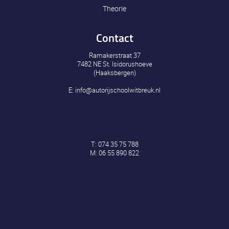
Theorie
Contact
Ramakerstraat 37
7482 NE St. Isidorushoeve
(Haaksbergen)
E:
info@autorijschoolwitbreuk.nl
T:
074 35 75 788
M:
06 55 890 822