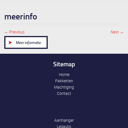
meerinfo
← Previous
Next →
Image navigation
Sitemap
Home
Pakketten
Machtiging
Contact
Aanhanger
Lesauto