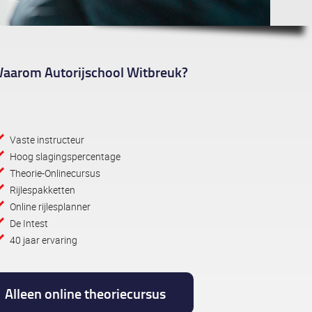
aarom Autorijschool Witbreuk?
Vaste instructeur
Hoog slagingspercentage
Theorie-Onlinecursus
Rijlespakketten
Online rijlesplanner
De Intest
40 jaar ervaring
Alleen online theoriecursus