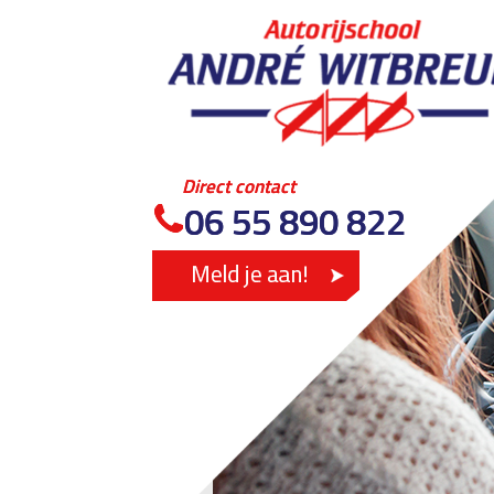
Direct contact
Direct contact
06 55 890 822
06 55 890 822