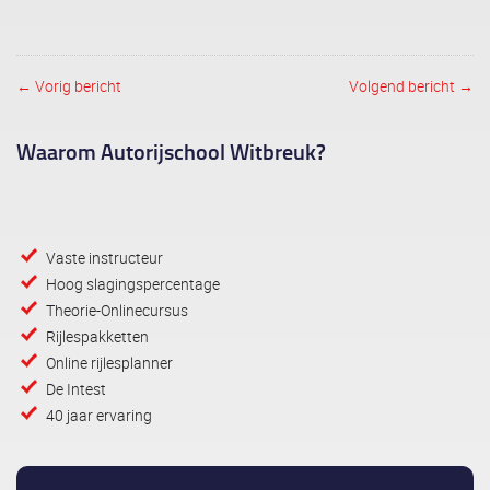
← Vorig bericht
Volgend bericht →
Post navigation
Waarom Autorijschool Witbreuk?
Vaste instructeur
Hoog slagingspercentage
Theorie-Onlinecursus
Rijlespakketten
Online rijlesplanner
De Intest
40 jaar ervaring