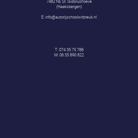
7482 NE St. Isidorushoeve
(Haaksbergen)
E:
info@autorijschoolwitbreuk.nl
T:
074 35 75 788
M:
06 55 890 822