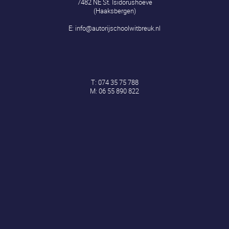
7482 NE St. Isidorushoeve
(Haaksbergen)
E:
info@autorijschoolwitbreuk.nl
T:
074 35 75 788
M:
06 55 890 822