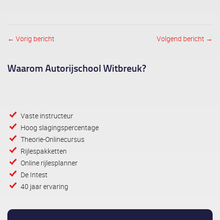
← Vorig bericht
Volgend bericht →
Post navigation
Waarom Autorijschool Witbreuk?
Vaste instructeur
Hoog slagingspercentage
Theorie-Onlinecursus
Rijlespakketten
Online rijlesplanner
De Intest
40 jaar ervaring