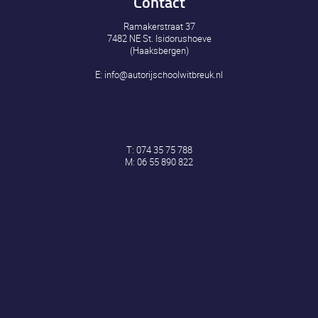
Contact
Ramakerstraat 37
7482 NE St. Isidorushoeve
(Haaksbergen)
E:
info@autorijschoolwitbreuk.nl
T:
074 35 75 788
M:
06 55 890 822