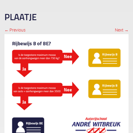
PLAATJE
← Previous
Next →
Image navigation