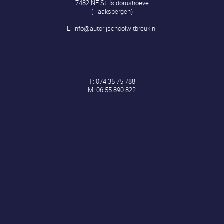
7482 NE St. Isidorushoeve
(Haaksbergen)
E:
info@autorijschoolwitbreuk.nl
T:
074 35 75 788
M:
06 55 890 822