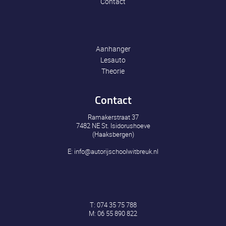
Contact
Aanhanger
Lesauto
Theorie
Contact
Ramakerstraat 37
7482 NE St. Isidorushoeve
(Haaksbergen)
E:
info@autorijschoolwitbreuk.nl
T:
074 35 75 788
M:
06 55 890 822