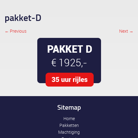
pakket-D
← Previous
Next →
Image navigation
Sitemap
Home
Pakketten
Machtiging